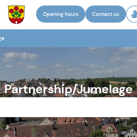
Opening hours
Contact us
To the
homepage
ge
Partnership/Jumelage