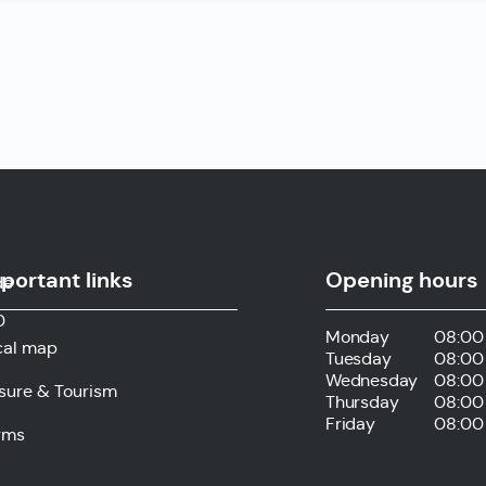
portant links
Opening hours
de
0
Monday
08:00 
cal map
Tuesday
08:00 
Wednesday
08:00 
isure & Tourism
Thursday
08:00 
Friday
08:00 
rms