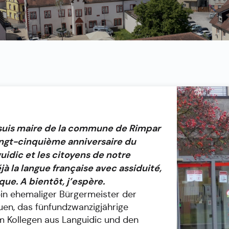
 suis maire de la commune de Rimpar
vingt-cinquième anniversaire du
idic et les citoyens de notre
 la langue française avec assiduité,
ique. A bientôt, j’espère.
in ehemaliger Bürgermeister der
en, das fünfundzwanzigjährige
m Kollegen aus Languidic und den