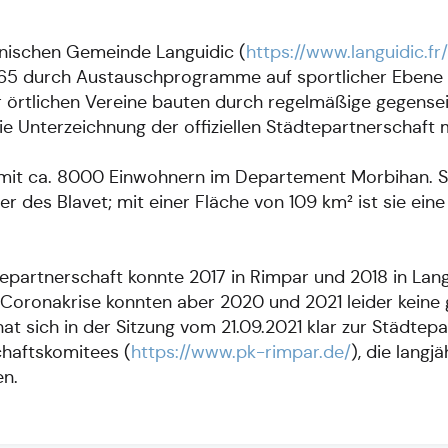
onischen Gemeinde Languidic (
https://www.languidic.fr/
65 durch Austauschprogramme auf sportlicher Ebene g
r örtlichen Vereine bauten durch regelmäßige gegense
ie Unterzeichnung der offiziellen Städtepartnerschaft
 mit ca. 8000 Einwohnern im Departement Morbihan. Si
er des Blavet; mit einer Fläche von 109 km² ist sie e
epartnerschaft konnte 2017 in Rimpar und 2018 in Lan
 Coronakrise konnten aber 2020 und 2021 leider keine
at sich in der Sitzung vom 21.09.2021 klar zur Städte
chaftskomitees (
https://www.pk-rimpar.de/
), die lang
en.