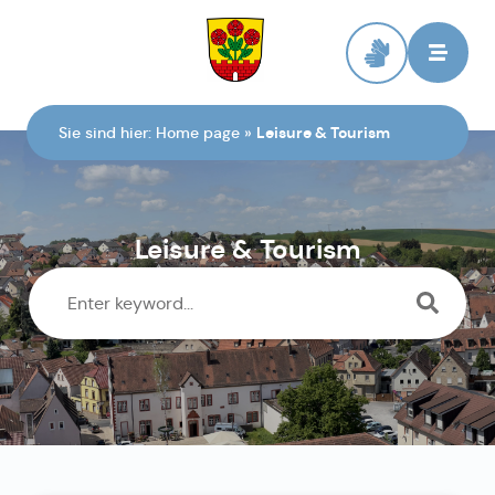
To the homepage
Sie sind hier:
Home page
»
Leisure & Tourism
Leisure & Tourism