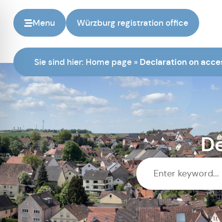
Menu
Würzburg registration office
Sie sind hier:
Home page
»
Declaration on acces
De