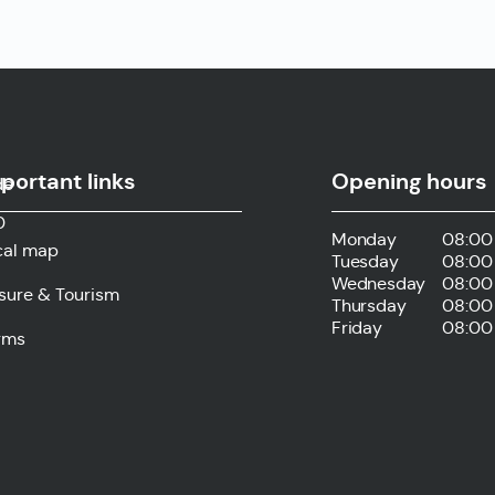
portant links
Opening hours
de
0
Monday
08:00 
cal map
Tuesday
08:00 
Wednesday
08:00 
isure & Tourism
Thursday
08:00 
Friday
08:00 
rms