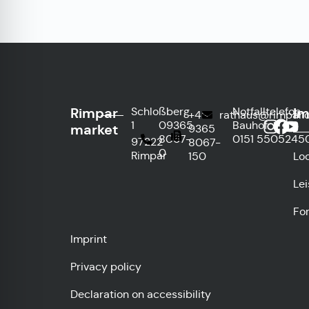
Rimpar
Im
Schloßberg
Notfalltelefon
+49
rathaus@rimpar.
1
09365
Bauhof:
market
9365
8067-
0151
5505245
97222
8067-
0
Rimpar
150
Lo
Le
Fo
Imprint
Privacy policy
Declaration on accessibility