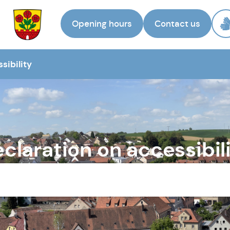
Opening hours
Contact us
To the
homepage
sibility
claration on accessibil