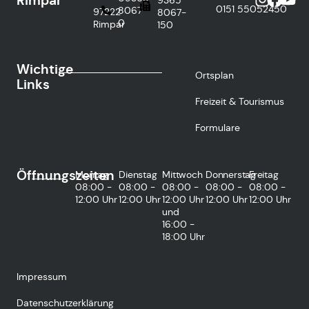
Rimpar
0151
55052450
8067-
97222
8067-
0
Rimpar
150
Wichtige
Ortsplan
Links
Freizeit & Tourismus
Formulare
Öffnungszeiten
Montag
Dienstag
Mittwoch
Donnerstag
Freitag
08:00 -
08:00 -
08:00 -
08:00 -
08:00 -
12:00 Uhr
12:00 Uhr
12:00 Uhr
12:00 Uhr
12:00 Uhr
und
16:00 -
18:00 Uhr
Impressum
Datenschutzerklärung