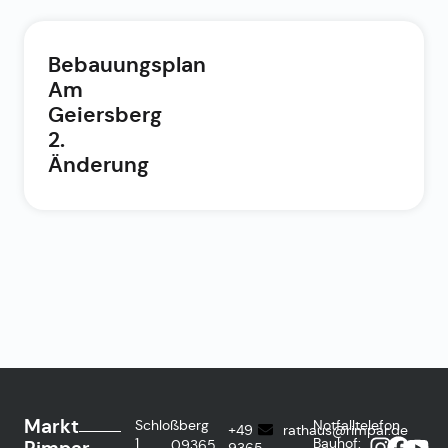
Bebauungsplan
Am
Geiersberg
2.
Änderung
Markt
Schloßberg
Notfalltelefon
+49
rathaus@rimpar.de
1
Bauhof:
09365
9365