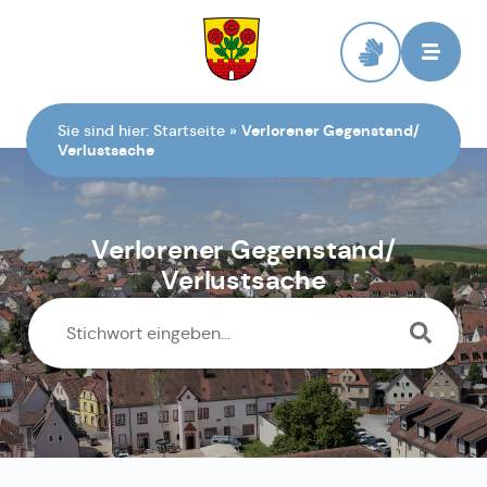
Zur Startseite
Sie sind hier:
Startseite
»
Verlorener Gegenstand/
Verlustsache
Verlorener Gegenstand/
Verlustsache