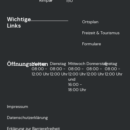
Rimpar
150
Wichtige
Ortsplan
Links
Freizeit & Tourismus
Formulare
Öffnungszeiten
Montag
Dienstag
Mittwoch
Donnerstag
Freitag
08:00 -
08:00 -
08:00 -
08:00 -
08:00 -
12:00 Uhr
12:00 Uhr
12:00 Uhr
12:00 Uhr
12:00 Uhr
und
16:00 -
18:00 Uhr
Impressum
Datenschutzerklärung
Erklärung zur Barrierefreiheit