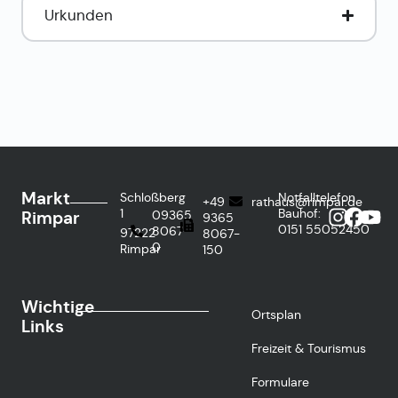
Urkunden
Markt
Schloßberg
Notfalltelefon
+49
rathaus@rimpar.de
1
Bauhof:
Rimpar
09365
9365
0151
55052450
8067-
97222
8067-
0
Rimpar
150
Wichtige
Ortsplan
Links
Freizeit & Tourismus
Formulare