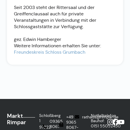
Seit 2003 steht der Rittersaal und der
Greiffenclausaal auch für private
Veranstaltungen in Verbindung mit der
Schlossgaststätte zur Verfügung.
gez. Edwin Hamberger
Weitere Informationen erhalten Sie unter:
Freundeskreis Schloss Grumbach
Markt
Schloßberg
Notfalltelefon
+49
rathaus@rimpar.de
1
Bauhof:
Rimpar
09365
9365
0151
55052450
8067-
97222
8067-