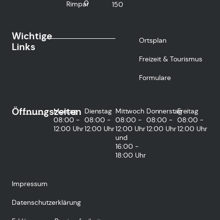
0
Rimpar
150
Wichtige
Ortsplan
Links
Freizeit & Tourismus
Formulare
Öffnungszeiten
Montag
Dienstag
Mittwoch
Donnerstag
Freitag
08:00 -
08:00 -
08:00 -
08:00 -
08:00 -
12:00 Uhr
12:00 Uhr
12:00 Uhr
12:00 Uhr
12:00 Uhr
und
16:00 -
18:00 Uhr
Impressum
Datenschutzerklärung