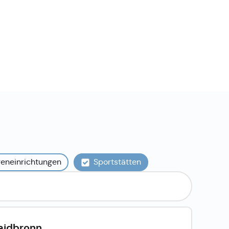
reneinrichtungen
Sportstätten
aidbronn