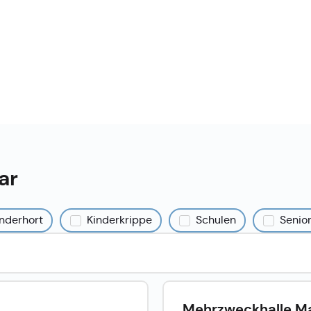
ar
nderhort
Kinderkrippe
Schulen
Senio
Mehrzweckhalle M