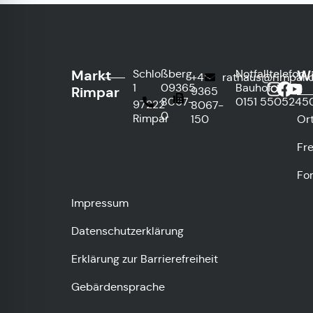
Markt
Wi
Schloßberg
Notfalltelefon
+49
rathaus@rimpar.
1
09365
Bauhof:
Rimpar
9365
8067-
0151
5505245
97222
8067-
0
Rimpar
150
Or
Fre
Fo
Impressum
Datenschutzerklärung
Erklärung zur Barrierefreiheit
Gebärdensprache