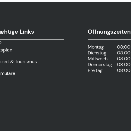
chtige Links
Öffnungszeiten
de
0
Montag
08:00 
tsplan
Dienstag
08:00 
Mittwoch
08:00 
izeit & Tourismus
Donnerstag
08:00 
Freitag
08:00 
rmulare