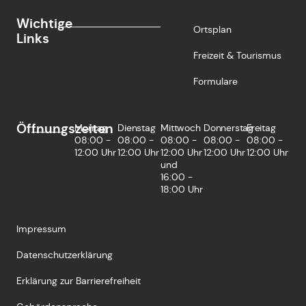
Wichtige
Ortsplan
Links
Freizeit & Tourismus
Formulare
Öffnungszeiten
Montag
Dienstag
Mittwoch
Donnerstag
Freitag
08:00 -
08:00 -
08:00 -
08:00 -
08:00 -
12:00 Uhr
12:00 Uhr
12:00 Uhr
12:00 Uhr
12:00 Uhr
und
16:00 -
18:00 Uhr
Impressum
Datenschutzerklärung
Erklärung zur Barrierefreiheit