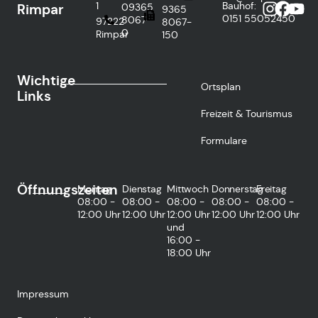
1
Bauhof:
Rimpar
09365
9365
0151
55052450
8067-
97222
8067-
0
Rimpar
150
Wichtige
Ortsplan
Links
Freizeit & Tourismus
Formulare
Öffnungszeiten
Montag
Dienstag
Mittwoch
Donnerstag
Freitag
08:00 -
08:00 -
08:00 -
08:00 -
08:00 -
12:00 Uhr
12:00 Uhr
12:00 Uhr
12:00 Uhr
12:00 Uhr
und
16:00 -
18:00 Uhr
Impressum