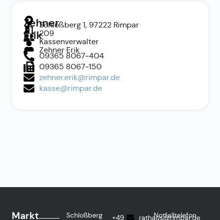
Zehner
Schloßberg 1, 97222 Rimpar
209
Erik
Kassenverwalter
Zehner Erik
09365 8067-404
09365 8067-150
zehner.erik@rimpar.de
kasse@rimpar.de
Markt
Schloßberg
Notfalltelefon
+49
rathaus@rimpar.de