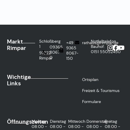
Markt
Schloßberg
Notfalltelefon
+49
rathaus@rimpar.de
1
Bauhof:
Rimpar
09365
9365
0151
55052450
8067-
97222
8067-
0
Rimpar
150
Wichtige
Ortsplan
Links
Freizeit & Tourismus
Formulare
Öffnungszeiten
Montag
Dienstag
Mittwoch
Donnerstag
Freitag
08:00 -
08:00 -
08:00 -
08:00 -
08:00 -