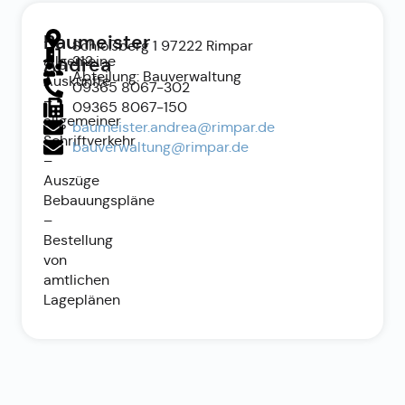
Baumeister
–
Schloßberg 1 97222 Rimpar
allgemeine
212
Andrea
Abteilung: Bauverwaltung
Auskünfte
09365 8067-302
–
09365 8067-150
allgemeiner
baumeister.andrea@rimpar.de
Schriftverkehr
bauverwaltung@rimpar.de
–
Auszüge
Bebauungspläne
–
Bestellung
von
amtlichen
Lageplänen